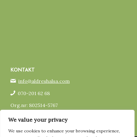
KONTAKT
info@aldreshalsa.com
070-201 62 68
Org.nr: 802514-5767
Bankgiro: 516-0262
We value your privacy
Swish: 123 119 99 75
We use cookies to enhance your browsing experience,