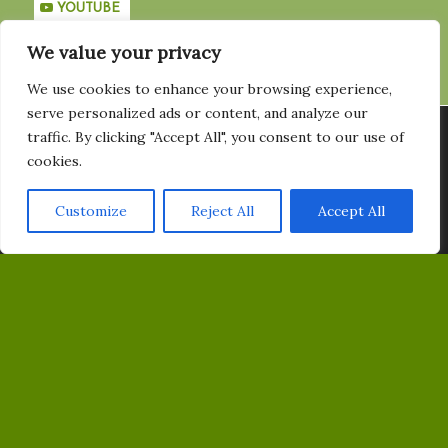
YOUTUBE
We value your privacy
PRENUMERERA PÅ VÅRT NYHETSBREV
Email
We use cookies to enhance your browsing experience,
serve personalized ads or content, and analyze our
Vi använder cookies för att ge dig den bästa upplevelsen på vår
traffic. By clicking "Accept All", you consent to our use of
hemsida. Du kan läsa mer om vilka cookies vi använder eller
cookies.
stänga av dem
Här
.
Customize
Reject All
Accept All
Acceptera
MED STÖD AV