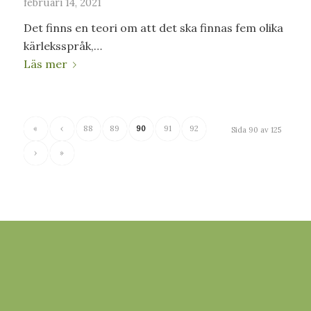
februari 14, 2021
Det finns en teori om att det ska finnas fem olika
kärleksspråk,…
Läs mer
«
‹
88
89
90
91
92
Sida 90 av 125
›
»