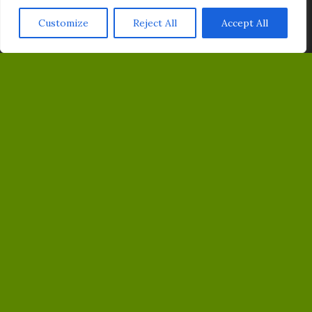
Här
.
PRENUMERERA PÅ VÅRT NYHETSBREV
Customize
Reject All
Accept All
Acceptera
Email
MED STÖD AV