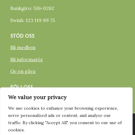
Bankgiro: 516-0262
Swish: 123 119 99 75
STÖD OSS
Bli medlem
Bli informatör
Ge en gåva
FÖLJ OSS
We value your privacy
FACEBOOK
We use cookies to enhance your browsing experience,
INSTAGRAM
serve personalized ads or content, and analyze our
Vi använder cookies för att ge dig den bästa upplevelsen på vår
traffic. By clicking "Accept All", you consent to our use of
hemsida. Du kan läsa mer om vilka cookies vi använder eller
YOUTUBE
cookies.
stänga av dem