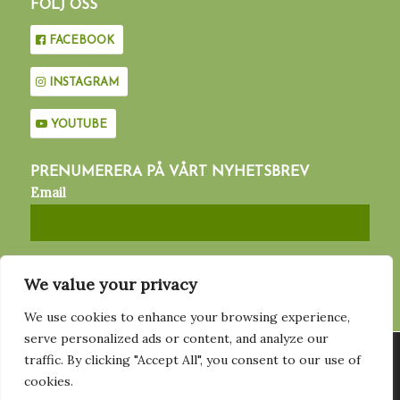
FÖLJ OSS
FACEBOOK
INSTAGRAM
YOUTUBE
PRENUMERERA PÅ VÅRT NYHETSBREV
Email
We value your privacy
We use cookies to enhance your browsing experience,
serve personalized ads or content, and analyze our
Vi använder cookies för att ge dig den bästa upplevelsen på vår
traffic. By clicking "Accept All", you consent to our use of
hemsida. Du kan läsa mer om vilka cookies vi använder eller
MED STÖD AV
cookies.
stänga av dem