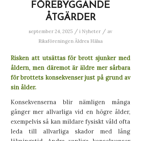
FÖREBYGGANDE
ÅTGÄRDER
/
/
september 24, 2025
i
Nyheter
av
Riksföreningen Äldres Hälsa
Risken att utsättas för brott sjunker med
åldern, men däremot är äldre mer sårbara
för brottets konsekvenser just på grund av
sin ålder.
Konsekvenserna blir nämligen många
gånger mer allvarliga vid en högre ålder,
exempelvis så kan mildare fysiskt våld ofta
leda till allvarliga skador med lång
läkningstid. Andra vanliga konsekvenser