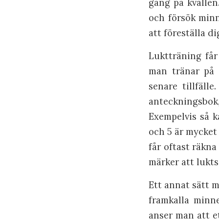
gång på kvällen
och försök minn
att föreställa d
Luktträning får
man tränar på 
senare tillfäll
anteckningsbok, 
Exempelvis så k
och 5 är mycket 
får oftast räkn
märker att lukts
Ett annat sätt 
framkalla minn
anser man att et