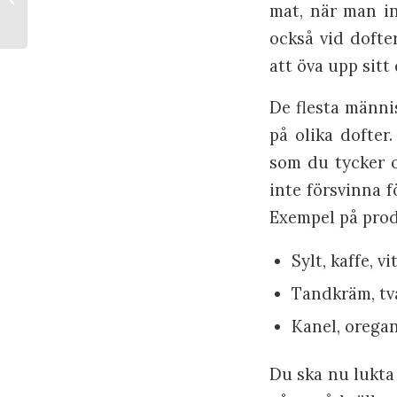
mat, när man in
andning
också vid dofte
att öva upp sitt
De flesta männi
på olika dofter.
som du tycker o
inte försvinna f
Exempel på prod
Sylt, kaffe, v
Tandkräm, två
Kanel, orega
Du ska nu lukta