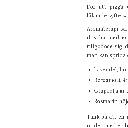
För att pigga u
läkande syfte så
Aromaterapi kan 
duscha med en 
tillgodose sig 
man kan sprida d
Lavendel, li
Bergamott är
Grapeolja är
Rosmarin höj
Tänk på att en r
ut den med en bä