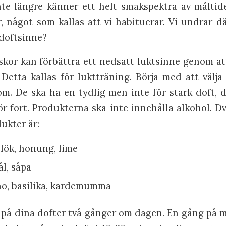
te längre känner ett helt smakspektra av måltide
r, något som kallas att vi habituerar. Vi undrar d
 doftsinne?
skor kan förbättra ett nedsatt luktsinne genom att
 Detta kallas för luktträning. Börja med att välj
m. De ska ha en tydlig men inte för stark doft, d
ör fort. Produkterna ska inte innehålla alkohol. D
ukter är:
itlök, honung, lime
l, såpa
no, basilika, kardemumma
 på dina dofter två gånger om dagen. En gång på