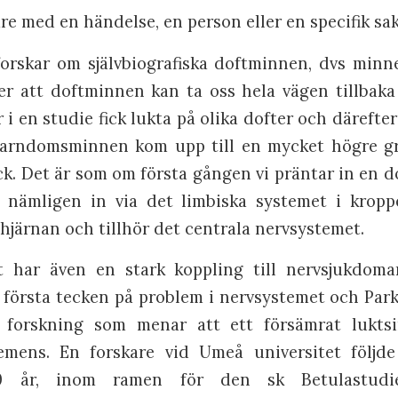
re med en händelse, en person eller en specifik sak
orskar om självbiografiska doftminnen, dvs min
er att doftminnen kan ta oss hela vägen tillbaka
i en studie fick lukta på olika dofter och därefte
 Barndomsminnen kom upp till en mycket högre g
k. Det är som om första gången vi präntar in en do
 nämligen in via det limbiska systemet i kropp
hjärnan och tillhör det centrala nervsystemet.
t har även en stark koppling till nervsjukdomar
t första tecken på problem i nervsystemet och Par
 forskning som menar att ett försämrat lukt
demens. En forskare vid Umeå universitet följde
90 år, inom ramen för den sk Betulastudie