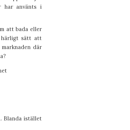
or har använts i
om att bada eller
ärligt sätt att
på marknaden där
ja?
net
. Blanda istället