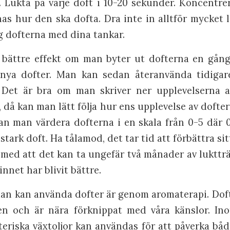
. Lukta på varje doft i 10-20 sekunder. Koncentre
as hur den ska dofta. Dra inte in alltför mycket l
ig dofterna med dina tankar.
 bättre effekt om man byter ut dofterna en gång
nya dofter. Man kan sedan återanvända tidigare
e. Det är bra om man skriver ner upplevelserna 
då kan man lätt följa hur ens upplevelse av dofter
an man värdera dofterna i en skala från 0-5 där 
stark doft. Ha tålamod, det tar tid att förbättra si
a med att det kan ta ungefär två månader av luktt
innet har blivit bättre.
man kan använda dofter är genom aromaterapi. Dof
en och är nära förknippat med våra känslor. In
eriska växtoljor kan användas för att påverka båd