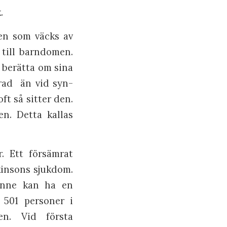
.
nen som väcks av
 till barndomen.
r berätta om sina
rad än vid syn-
ft så sitter den.
en. Detta kallas
. Ett försämrat
kinsons sjukdom.
sinne kan ha en
 501 personer i
n. Vid första