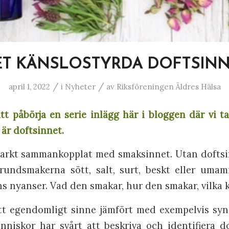
ET KÄNSLOSTYRDA DOFTSINN
/
/
april 1, 2022
i
Nyheter
av
Riksföreningen Äldres Hälsa
t påbörja en serie inlägg här i bloggen där vi ta
 är doftsinnet.
tarkt sammankopplat med smaksinnet. Utan doftsin
undsmakerna sött, salt, surt, beskt eller umami
s nyanser. Vad den smakar, hur den smakar, vilka 
tt egendomligt sinne jämfört med exempelvis syn
nniskor har svårt att beskriva och identifiera d