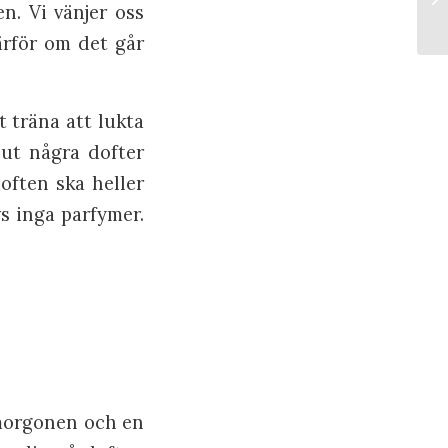
n. Vi vänjer oss
ärför om det går
 träna att lukta
a ut några dofter
often ska heller
vs inga parfymer.
 morgonen och en