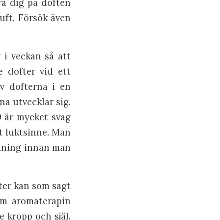
ra dig på doften
uft. Försök även
 i veckan så att
 dofter vid ett
av dofterna i en
na utvecklar sig.
0 är mycket svag
tt luktsinne. Man
räning innan man
ter kan som sagt
om aromaterapin
e kropp och själ.