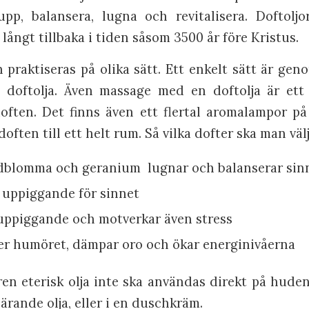
pp, balansera, lugna och revitalisera. Doftolj
 långt tillbaka i tiden såsom 3500 år före Kristus.
praktiseras på olika sätt. Ett enkelt sätt är gen
doftolja. Även massage med en doftolja är ett h
doften. Det finns även ett flertal aromalampor 
often till ett helt rum. Så vilka dofter ska man väl
ndblomma och geranium
lugnar och balanserar sin
 uppiggande för sinnet
 uppiggande och motverkar även stress
er humöret, dämpar oro och ökar energinivåerna
en eterisk olja inte ska användas direkt på huden
rande olja, eller i en duschkräm.