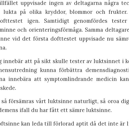
llfället uppvisade ingen av deltagarna några t
lukta på olika kryddor, blommor och frukter
fttestet igen. Samtidigt genomfördes tester
minne och orienteringsförmåga. Samma deltagare
inne vid det första dofttestet uppvisade nu sämr
na.
 innebär att på sikt skulle tester av luktsinnet i
emensutredning kunna förbättra demensdiagnosti
na innebära att symptomlindrande medicin kan 
 skede.
e så försämras vårt luktsinne naturligt, så oroa dig
emens ifall du har fått ett sämre luktsinne.
tsinne kan leda till förlorad aptit då det inte är l