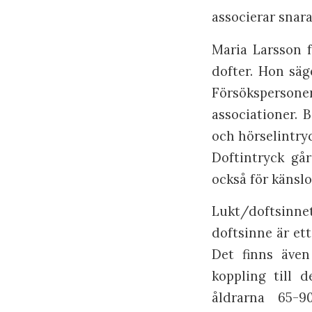
associerar snara
Maria Larsson f
dofter. Hon säg
Försökspersoner 
associationer.
och hörselintryc
Doftintryck går
också för känslo
Lukt/doftsinne
doftsinne är et
Det finns även
koppling till 
åldrarna 65-