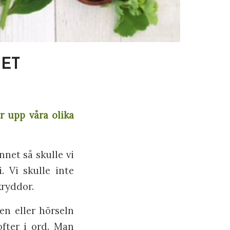
ET
r upp våra olika
net så skulle vi
. Vi skulle inte
kryddor.
en eller hörseln
ofter i ord. Man