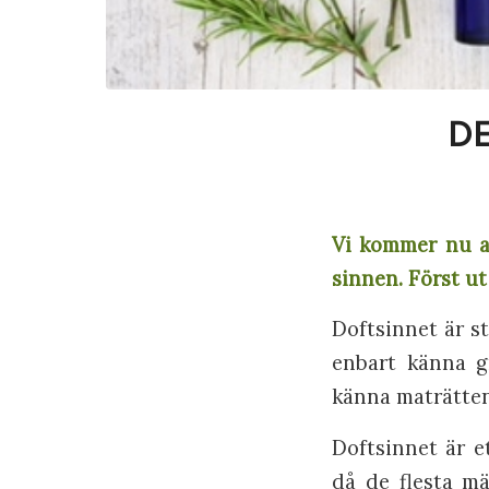
D
Vi kommer nu at
sinnen. Först ut
Doftsinnet är s
enbart känna gr
känna maträtten
Doftsinnet är e
då de flesta mä