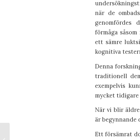
undersökningsti
när de ombads 
genomfördes do
förmåga såsom 
ett sämre lukts
kognitiva tester
Denna forskning
traditionell d
exempelvis kun
mycket tidigare
När vi blir äldr
är begynnande d
Ett försämrat dof
Släpp stress och stärk
lungorna genom