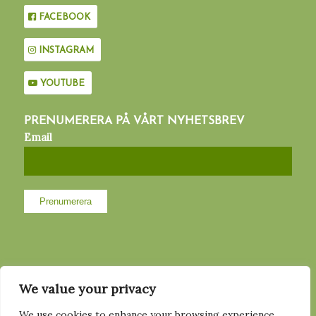
FACEBOOK
INSTAGRAM
YOUTUBE
PRENUMERERA PÅ VÅRT NYHETSBREV
Email
MED STÖD AV
We value your privacy
We use cookies to enhance your browsing experience,