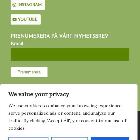
INSTAGRAM
YOUTUBE
PRENUMERERA PÅ VÅRT NYHETSBREV
Email
We value your privacy
We use cookies to enhance your browsing experience,
MED STÖD AV
serve personalized ads or content, and analyze our
Vi använder cookies för att ge dig den bästa upplevelsen på vår
traffic. By clicking "Accept All", you consent to our use of
hemsida. Du kan läsa mer om vilka cookies vi använder eller
cookies.
stänga av dem
Här
.