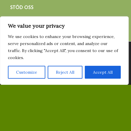
STÖD OSS
Bli medlem
We value your privacy
Bli informatör
We use cookies to enhance your browsing experience,
Ge en gåva
serve personalized ads or content, and analyze our
Vi använder cookies för att ge dig den bästa upplevelsen på vår
traffic. By clicking "Accept All", you consent to our use of
hemsida. Du kan läsa mer om vilka cookies vi använder eller
cookies.
FÖLJ OSS
stänga av dem
Här
.
FACEBOOK
Customize
Reject All
Accept All
Acceptera
INSTAGRAM
YOUTUBE
PRENUMERERA PÅ VÅRT NYHETSBREV
Email