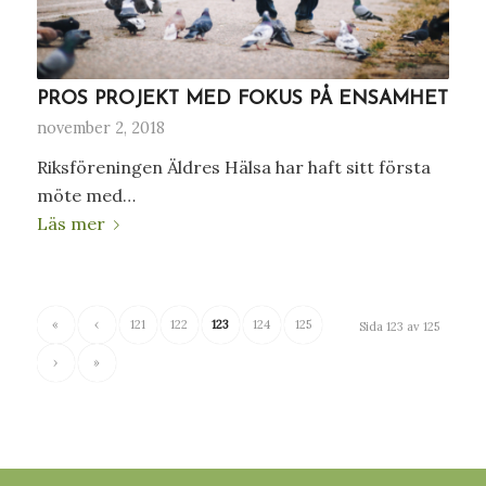
PROS PROJEKT MED FOKUS PÅ ENSAMHET
november 2, 2018
Riksföreningen Äldres Hälsa har haft sitt första
möte med…
Läs mer
«
‹
121
122
123
124
125
Sida 123 av 125
›
»