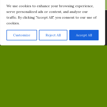
FACEBOOK
We use cookies to enhance your browsing experience,
serve personalized ads or content, and analyze our
INSTAGRAM
Vi använder cookies för att ge dig den bästa upplevelsen på vår
traffic. By clicking "Accept All", you consent to our use of
hemsida. Du kan läsa mer om vilka cookies vi använder eller
cookies.
stänga av dem
YOUTUBE
Här
.
Customize
Reject All
Accept All
Acceptera
PRENUMERERA PÅ VÅRT NYHETSBREV
Email
MED STÖD AV