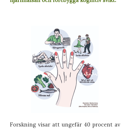
hjärnhälsan och förebygga kognitiv svikt.
Forskning visar att ungefär 40 procent av