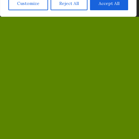
PRENUMERERA PÅ VÅRT NYHETSBREV
Customize
Reject All
Accept All
Acceptera
Email
MED STÖD AV