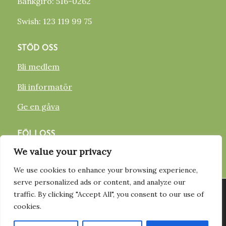
Bankgiro: 516-0262
Swish: 123 119 99 75
STÖD OSS
Bli medlem
Bli informatör
Ge en gåva
FÖLJ OSS
We value your privacy
FACEBOOK
We use cookies to enhance your browsing experience,
INSTAGRAM
serve personalized ads or content, and analyze our
Vi använder cookies för att ge dig den bästa upplevelsen på vår
traffic. By clicking "Accept All", you consent to our use of
hemsida. Du kan läsa mer om vilka cookies vi använder eller
YOUTUBE
cookies.
stänga av dem
Här
.