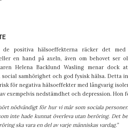
ITE
 de positiva hälsoeffekterna räcker det med 
eller en hand på axeln, även om behovet ser oli
skaren Helena Backlund Wasling menar dock at
social samhörighet och god fysisk hälsa. Detta i
 risk för negativa hälsoeffekter med långvarig isole
m av exempelvis nedstämdhet och depression. Hon f
hört nödvändigt för hur vi mår som sociala personer. 
om inte hade kunnat överleva utan beröring. Det b
eröring ska vara en del av varje människas vardag.”