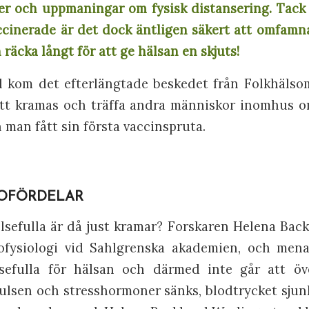
er och uppmaningar om fysisk distansering. Tack va
accinerade är det dock äntligen säkert att omfamna
räcka långt för att ge hälsan en skjuts!
il kom det efterlängtade beskedet från Folkhäls
att kramas och träffa andra människor inomhus 
 man fått sin första vaccinspruta.
OFÖRDELAR
sefulla är då just kramar? Forskaren Helena Bac
rofysiologi vid Sahlgrenska akademien, och mena
sefulla för hälsan och därmed inte går att öv
 pulsen och stresshormoner sänks, blodtrycket sjun