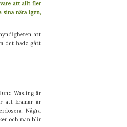
re att allt fler
 sina nära igen,
omyndigheten att
om det hade gått
klund Wasling är
r att kramar är
erdosera. Några
ker och man blir