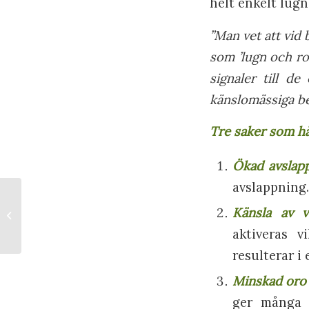
helt enkelt lug
”Man vet att vid
som ’lugn och ro
signaler till d
känslomässiga be
Tre saker som hä
Ökad avslap
avslappning
Vårdhundar lindrar
Känsla av v
oro och stress hos
äldre på äldreboenden
aktiveras v
resulterar i
Minskad oro
ger många p