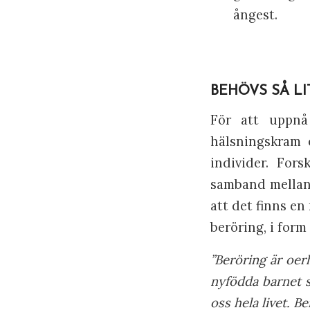
ångest.
BEHÖVS SÅ L
För att uppnå
hälsningskram 
individer. For
samband mellan 
att det finns en
beröring, i for
”Beröring är oer
nyfödda barnet s
oss hela livet. B