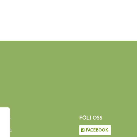
 OSS
FÖLJ OSS
edlem
FACEBOOK