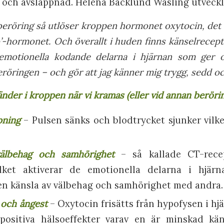
n och avslappnad. Helena Backlund Wasling utveckl
 beröring så utlöser kroppen hormonet oxytocin, det 
’-hormonet. Och överallt i huden finns känselrecep
e emotionella kodande delarna i hjärnan som ger 
röringen – och gör att jag känner mig trygg, sedd oc
nder i kroppen när vi kramas (eller vid annan beröri
pning
– Pulsen sänks och blodtrycket sjunker vilket
.
älbehag och samhörighet
– så kallade CT-rece
ilket aktiverar de emotionella delarna i hjärna
 en känsla av välbehag och samhörighet med andra
 och ångest
– Oxytocin frisätts från hypofysen i hj
ositiva hälsoeffekter varav en är minskad kä