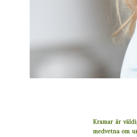
Kramar är väldi
medvetna om un