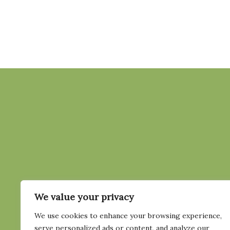
We value your privacy
KONTAKT
STÖD
We use cookies to enhance your browsing experience,
info@aldreshalsa.com
Bli m
serve personalized ads or content, and analyze our