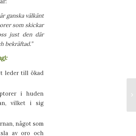
ar:
är ganska välkänt
torer som skickar
oss just den där
h bekräftad.”
ng):
 leder till ökad
ptorer i huden
n, vilket i sig
.
ärnan, något som
nsla av oro och