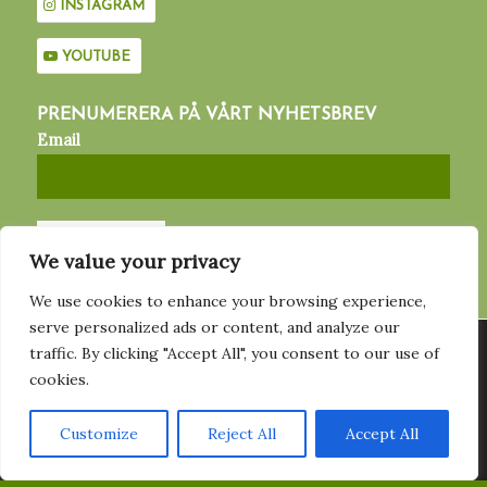
INSTAGRAM
YOUTUBE
PRENUMERERA PÅ VÅRT NYHETSBREV
Email
We value your privacy
We use cookies to enhance your browsing experience,
serve personalized ads or content, and analyze our
Vi använder cookies för att ge dig den bästa upplevelsen på vår
traffic. By clicking "Accept All", you consent to our use of
hemsida. Du kan läsa mer om vilka cookies vi använder eller
MED STÖD AV
cookies.
stänga av dem
Här
.
Customize
Reject All
Accept All
Acceptera