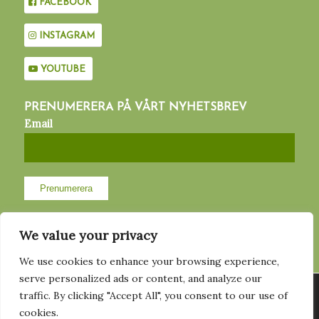
FACEBOOK
INSTAGRAM
YOUTUBE
PRENUMERERA PÅ VÅRT NYHETSBREV
Email
We value your privacy
We use cookies to enhance your browsing experience,
MED STÖD AV
serve personalized ads or content, and analyze our
Vi använder cookies för att ge dig den bästa upplevelsen på vår
traffic. By clicking "Accept All", you consent to our use of
hemsida. Du kan läsa mer om vilka cookies vi använder eller
cookies.
stänga av dem