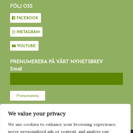
FÖLJ OSS
FACEBOOK
INSTAGRAM
YOUTUBE
PRENUMERERA PÅ VÅRT NYHETSBREV
Email
We value your privacy
We use cookies to enhance your browsing experience,
MED STÖD AV
serve personalized ads or content, and analyze our