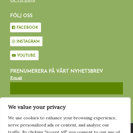
FÖLJ OSS
FACEBOOK
INSTAGRAM
YOUTUBE
PRENUMERERA PÅ VÅRT NYHETSBREV
Email
We value your privacy
We use cookies to enhance your browsing experience,
serve personalized ads or content, and analyze our
Vi använder cookies för att ge dig den bästa upplevelsen på vår
traffic. By clicking "Accept All", you consent to our use of