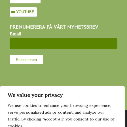
YOUTUBE
PRENUMERERA PÅ VÅRT NYHETSBREV
Email
MED STÖD AV
We value your privacy
We use cookies to enhance your browsing experience,
serve personalized ads or content, and analyze our
Vi använder cookies för att ge dig den bästa upplevelsen på vår
traffic. By clicking "Accept All", you consent to our use of
hemsida. Du kan läsa mer om vilka cookies vi använder eller
cookies.