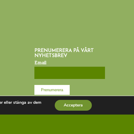
PRENUMERERA PÅ VÅRT
NYHETSBREV
Email
er eller stänga av dem
Acceptera