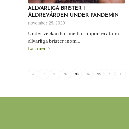
ALLVARLIGA BRISTER I
ÄLDREVÅRDEN UNDER PANDEMIN
november 29, 2020
Under veckan har media rapporterat om
allvarliga brister inom…
Läs mer
«
‹
91
92
93
94
95
›
»