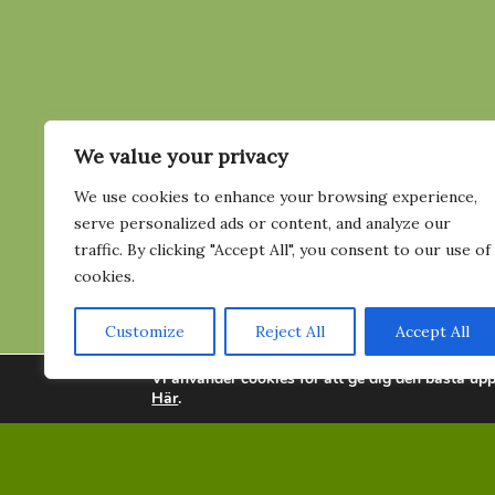
We value your privacy
KONTAKT
STÖD
We use cookies to enhance your browsing experience,
serve personalized ads or content, and analyze our
info@aldreshalsa.com
Bli m
traffic. By clicking "Accept All", you consent to our use of
070-201 62 68
Bli i
cookies.
Org.nr: 802514-5767
Ge en
Customize
Reject All
Accept All
Bankgiro: 516-0262
Vi använder cookies för att ge dig den bästa up
Här
.
Swish: 123 119 99 75