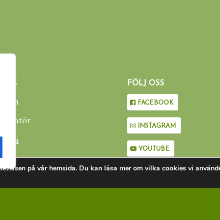
 OSS
FÖLJ OSS
edlem
FACEBOOK
nformatör
INSTAGRAM
 gåva
YOUTUBE
plevelsen på vår hemsida. Du kan läsa mer om vilka cookies vi använd