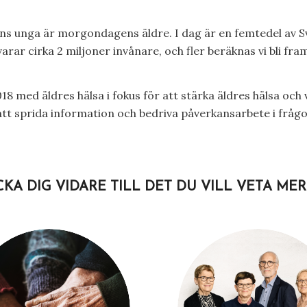
s unga är morgondagens äldre. I dag är en femtedel av Sveri
arar cirka 2 miljoner invånare, och fler beräknas vi bli fra
8 med äldres hälsa i fokus för att stärka äldres hälsa och 
tt sprida information och bedriva påverkansarbete i frågor
CKA DIG VIDARE TILL DET DU VILL VETA ME