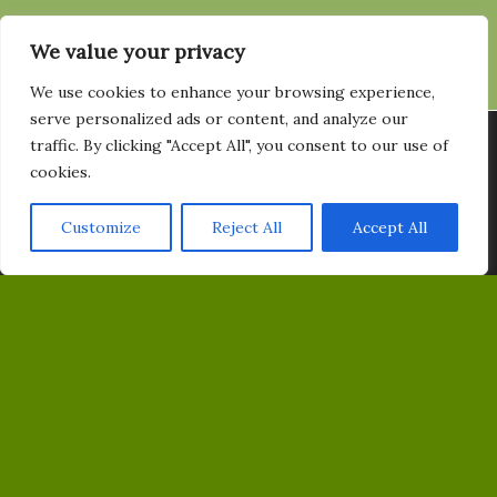
FÖLJ OSS
We value your privacy
FACEBOOK
We use cookies to enhance your browsing experience,
serve personalized ads or content, and analyze our
Vi använder cookies för att ge dig den bästa upplevelsen på vår
INSTAGRAM
traffic. By clicking "Accept All", you consent to our use of
hemsida. Du kan läsa mer om vilka cookies vi använder eller
cookies.
stänga av dem
YOUTUBE
Här
.
Customize
Reject All
Accept All
Acceptera
PRENUMERERA PÅ VÅRT NYHETSBREV
Email